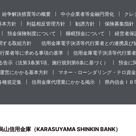
・紛争解決措置等の概要
中小企業者等金融円滑化
クレ
基本方針
利益相反管理方針
勧誘方針
保険募集指針
預金保険制度について
睡眠預金について
経営者保
関する取組方針
信用金庫電子決済等代行業者との連携及び
行業者等に求める事項の基準
信用金庫電子決済等代行業
る告示（法第3条第1項、施行規則第6条に基づく）
預金に
運営にかかる基本方針
マネー・ローンダリング・テロ資金
各種規定集
信用金庫代理業にかかる掲示
県内信金ＩＢ
烏山信用金庫（KARASUYAMA SHINKIN BANK）