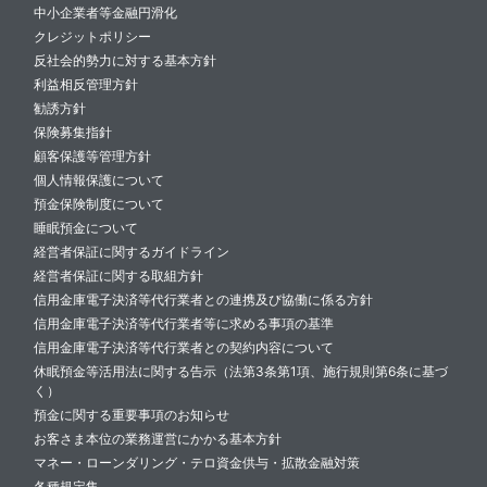
中小企業者等金融円滑化
クレジットポリシー
反社会的勢力に対する基本方針
利益相反管理方針
勧誘方針
保険募集指針
顧客保護等管理方針
個人情報保護について
預金保険制度について
睡眠預金について
経営者保証に関するガイドライン
経営者保証に関する取組方針
信用金庫電子決済等代行業者との連携及び協働に係る方針
信用金庫電子決済等代行業者等に求める事項の基準
信用金庫電子決済等代行業者との契約内容について
休眠預金等活用法に関する告示（法第3条第1項、施行規則第6条に基づ
く）
預金に関する重要事項のお知らせ
お客さま本位の業務運営にかかる基本方針
マネー・ローンダリング・テロ資金供与・拡散金融対策
各種規定集