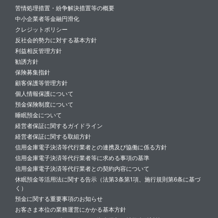
苦情処理措置・紛争解決措置等の概要
中小企業者等金融円滑化
クレジットポリシー
反社会的勢力に対する基本方針
利益相反管理方針
勧誘方針
保険募集指針
顧客保護等管理方針
個人情報保護について
預金保険制度について
睡眠預金について
経営者保証に関するガイドライン
経営者保証に関する取組方針
信用金庫電子決済等代行業者との連携及び協働に係る方針
信用金庫電子決済等代行業者等に求める事項の基準
信用金庫電子決済等代行業者との契約内容について
休眠預金等活用法に関する告示（法第3条第1項、施行規則第6条に基づ
く）
預金に関する重要事項のお知らせ
お客さま本位の業務運営にかかる基本方針