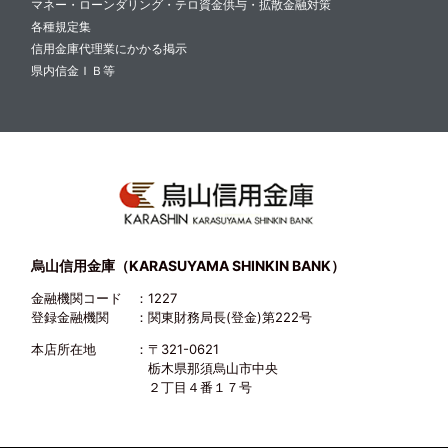
マネー・ローンダリング・テロ資金供与・拡散金融対策
各種規定集
信用金庫代理業にかかる掲示
県内信金ＩＢ等
烏山信用金庫（KARASUYAMA SHINKIN BANK）
金融機関コード
：1227
登録金融機関
：関東財務局長(登金)第222号
本店所在地
：〒321-0621
栃木県那須烏山市中央
２丁目４番１７号