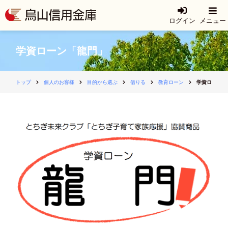
ログイン
メニュー
学資ローン「龍門」
トップ
個人のお客様
目的から選ぶ
借りる
教育ローン
学資ローン「