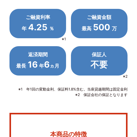
ご融資利率
ご融資金額
4.25
500
年
％
最高
万
※1
返済期間
保証人
16
6
不要
最長
年
ヵ月
※2
※1 年1回の変動金利、保証料1.8%含む。当座貸越期間は固定金利
※2 保証会社の保証となります
本商品の特徴