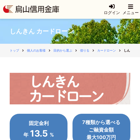
ログイン
メニュー
しんきん カードローン
トップ
個人のお客様
目的から選ぶ
借りる
カードローン
しんきん 
7種類から選べる
固定金利
ご融資金額
13.5
年
%
最大100万円