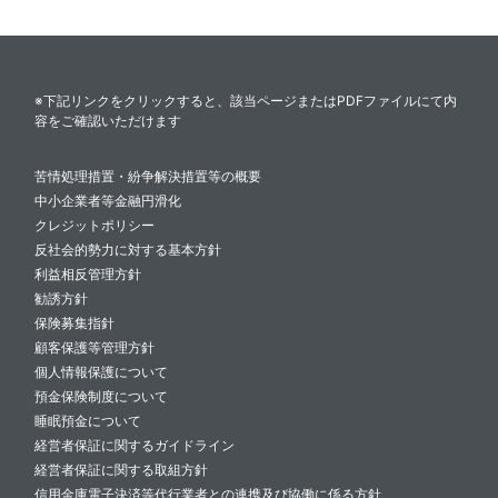
※下記リンクをクリックすると、該当ページまたはPDFファイルにて内
容をご確認いただけます
苦情処理措置・紛争解決措置等の概要
中小企業者等金融円滑化
クレジットポリシー
反社会的勢力に対する基本方針
利益相反管理方針
勧誘方針
保険募集指針
顧客保護等管理方針
個人情報保護について
預金保険制度について
睡眠預金について
経営者保証に関するガイドライン
経営者保証に関する取組方針
信用金庫電子決済等代行業者との連携及び協働に係る方針