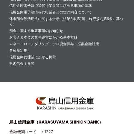
信用金庫電子決済等代行業者等に求める事項の基準
信用金庫電子決済等代行業者との契約内容について
休眠預金等活用法に関する告示（法第3条第1項、施行規則第6条に基づ
く）
預金に関する重要事項のお知らせ
お客さま本位の業務運営にかかる基本方針
マネー・ローンダリング・テロ資金供与・拡散金融対策
各種規定集
信用金庫代理業にかかる掲示
県内信金ＩＢ等
烏山信用金庫（KARASUYAMA SHINKIN BANK）
金融機関コード
：1227