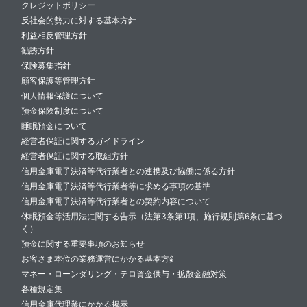
クレジットポリシー
反社会的勢力に対する基本方針
利益相反管理方針
勧誘方針
保険募集指針
顧客保護等管理方針
個人情報保護について
預金保険制度について
睡眠預金について
経営者保証に関するガイドライン
経営者保証に関する取組方針
信用金庫電子決済等代行業者との連携及び協働に係る方針
信用金庫電子決済等代行業者等に求める事項の基準
信用金庫電子決済等代行業者との契約内容について
休眠預金等活用法に関する告示（法第3条第1項、施行規則第6条に基づ
く）
預金に関する重要事項のお知らせ
お客さま本位の業務運営にかかる基本方針
マネー・ローンダリング・テロ資金供与・拡散金融対策
各種規定集
信用金庫代理業にかかる掲示