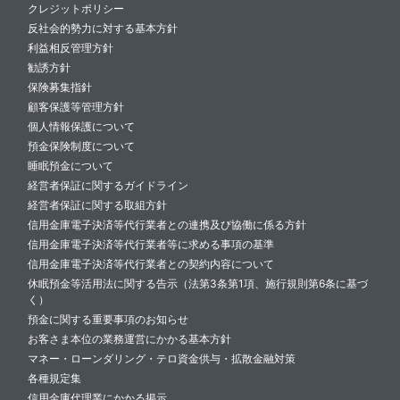
クレジットポリシー
反社会的勢力に対する基本方針
利益相反管理方針
勧誘方針
保険募集指針
顧客保護等管理方針
個人情報保護について
預金保険制度について
睡眠預金について
経営者保証に関するガイドライン
経営者保証に関する取組方針
信用金庫電子決済等代行業者との連携及び協働に係る方針
信用金庫電子決済等代行業者等に求める事項の基準
信用金庫電子決済等代行業者との契約内容について
休眠預金等活用法に関する告示（法第3条第1項、施行規則第6条に基づ
く）
預金に関する重要事項のお知らせ
お客さま本位の業務運営にかかる基本方針
マネー・ローンダリング・テロ資金供与・拡散金融対策
各種規定集
信用金庫代理業にかかる掲示